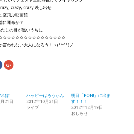
 crazy, crazy, crazy 映し出せ
た空飛ぶ映画館
端に運命が？
htあたしの目が黒いうちに
☆☆☆☆☆☆☆☆☆☆☆☆☆☆☆☆
言われない大人になろう！ヽ(*^^*)ノ
Facebook
ク
で
リ
共
ッ
有
ク
す
し
る
て
r
に
Google+
は
で
ク
共
7れぽ
ハッピーはろうぃん
明日「PON!」に出ま
リ
有
ッ
(新
0月21日
2012年10月31日
す！！！
ク
し
し
い
ライブ
2012年12月19日
て
ウ
おしらせ
く
ィ
だ
ン
さ
ド
い
ウ
(新
で
し
開