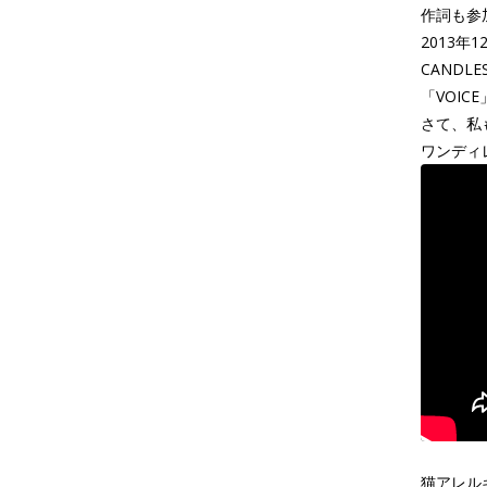
作詞も参
2013年
CANDLE
「VOI
さて、私
ワンディ
猫アレル