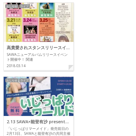
おしらせ
ライブ
高貴愛されスタンスリリースイベント
SAWAニューアルバムリリースイベン
ト開催中！ 関連
2018.03.14
おしらせ
ライブ
2.13 SAWA×能登有沙 presents アルバム同時リリース記念無料ツーマンイベント「いじっぱりワールド」
「いじっぱりマーメイド」発売前日の
2月13日、SAWAと能登有沙の共同主催