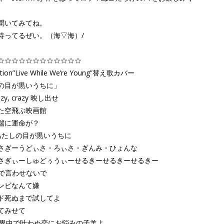
聞いてみてね。
待ってるぜい。（海▽海）/
。
☆☆☆☆☆☆☆☆☆☆☆☆
ction”Live While We’re Young”替え歌カバー
の目が黒いうちに」
razy, crazy 映し出せ
た空飛ぶ映画館
端に運命が？
htあたしの目が黒いうちに
さぎーうどぃさ・ろぃさ・ぎんみ・ひょんな
さぎぃーしゅどぅうぃーせるきーせるきーせるきー
まで言わせないで
ンビなんて嫌
ド死ぬまで試してよ
きってみせて
 世界中で叶わぬ恋にお悩みの子羊よ