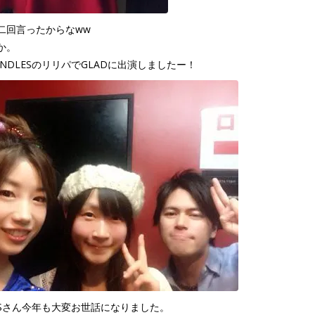
二回言ったからなww
か。
NDLESのリリパでGLADに出演しましたー！
LESさん今年も大変お世話になりました。