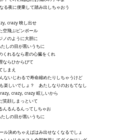
 聖なる夜に便乗して踏み出しちゃおう
razy, crazy 映し出せ
た空飛ぶピンボール
ジノのように大胆に
htあたしの目が黒いうちに
のくれるなら君の心臓をくれ
理ならひからびて
てしまえ
 そんないじわるで寿命縮めたりしちゃうけど
 でも楽しいでしょ？ あたしなりのおもてなし
 crazy, crazy, crazy 眩しいから
だ笑顔しまっといて
るんるんるんってしちゃお
htあたしの目が黒いうちに
 ルール決めちゃえばはみ出せなくなるでしょ
 騒々しいリクエスト全部無視してダイヤリング