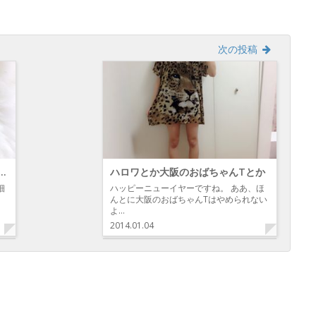
い
き
ウ
ま
ィ
す)
ン
ド
ウ
次の投稿
で
開
き
ま
す)
ティカットにEspeciaさん来たり。
ハロワとか大阪のおばちゃんTとか
細
ハッピーニューイヤーですね。 ああ、ほ
んとに大阪のおばちゃんTはやめられない
よ…
2014.01.04