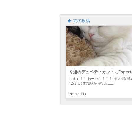
き
ま
す)
前の投稿
今週のデュベ
します！！ わーい！！！！(海▽海)/ 詳
12/8(日) 木場駅から徒歩二…
2013.12.06