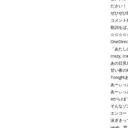
ださい！
ぜひぜひ
コメント
歌詞をば
☆☆☆☆
OneDire
「あたし
crazy, c
あの日見
甘い夜の
Tonig
あーぃっ
あーぃっ
aからz
そんなゾ
エンコー
泳ぎ
yeah