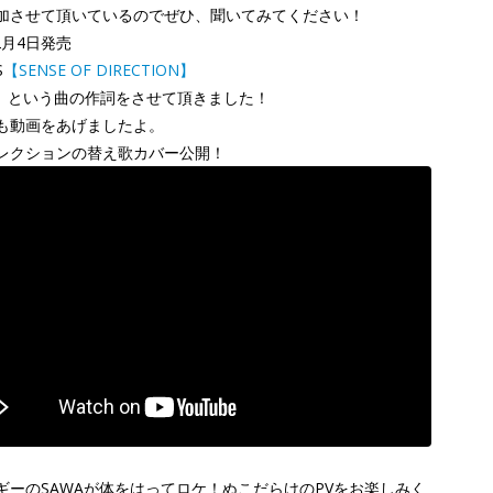
加させて頂いているのでぜひ、聞いてみてください！
12月4日発売
S
【SENSE OF DIRECTION】
CE」という曲の作詞をさせて頂きました！
も動画をあげましたよ。
レクションの替え歌カバー公開！
ギーのSAWAが体をはってロケ！ぬこだらけのPVをお楽しみく