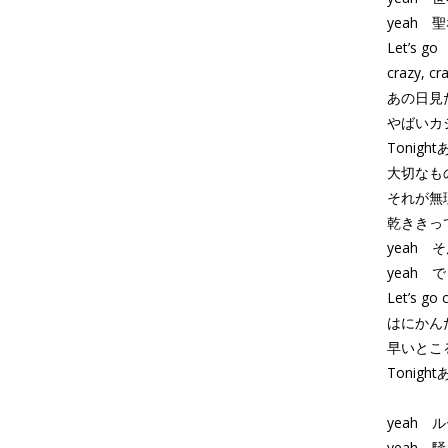
yeah
Let’s go
crazy, c
あの日見
やばいカ
Tonig
大切なも
それが無
乾ききっ
yeah
yeah
Let’s go
はにかん
早いとこ
Tonig
yeah
yeah