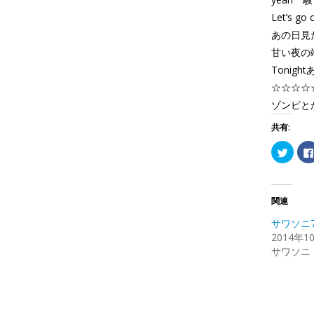
Let’s go
あの日見
甘い夜の
Tonig
☆☆☆☆
ゾンビとか
共有:
ク
リ
ッ
ク
し
て
Twitte
関連
で
共
サワソニ
有
(新
2014年1
し
サワソニ
い
ウ
ィ
ン
ド
ウ
で
開