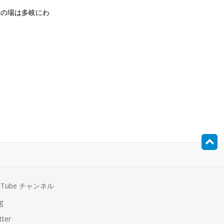
動の場は多岐にわ
uTube チャンネル
g
tter