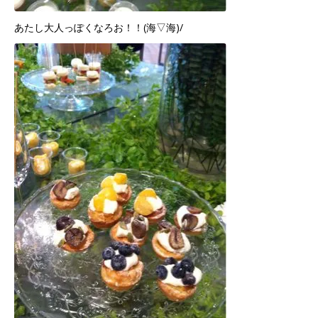
あたし大人っぽくなろお！！(海▽海)/