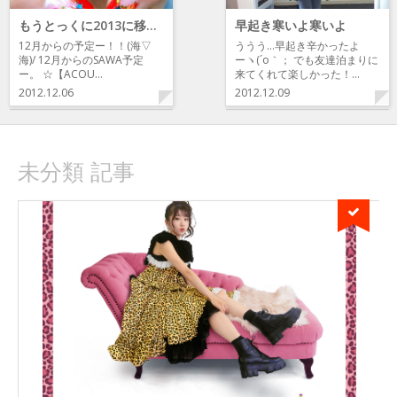
もうとっくに2013に移動したSAWAからの
早起き寒いよ寒いよ
12月からの予定ー！！(海▽
ううう…早起き辛かったよ
海)/ 12月からのSAWA予定
ーヽ(´o｀； でも友達泊まりに
ー。 ☆【ACOU…
来てくれて楽しかった！…
2012.12.06
2012.12.09
未分類 記事