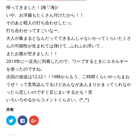
帰ってきました！(海▽海)/
いや、お洋服もたくさん付けたから！！
そのあと暇人の打ち合わせしたっ。
打ち合わせってすごいなー。
大人が集まるとなんだってできるんじゃないかってくらいたくさ
んの可能性が生まれては弾けて…ふわふわ浮いて…
またお腹が空きました！！
2013年に一足先に到着したので、ワープするときにエネルギー
を使ったのですね。
次回の放送は12.22！！19時からもう、二時間くらいやっちまお
うぜ！って意気込んでるけどみんながあんまりかまってくれなか
ったら悲しいのですぐ店じまいするかも！笑
いろいろやるからコメントくらさい。(*_*)
共有:
ク
Facebook
ク
リ
で
リ
ッ
共
ッ
ク
有
ク
し
す
し
て
る
て