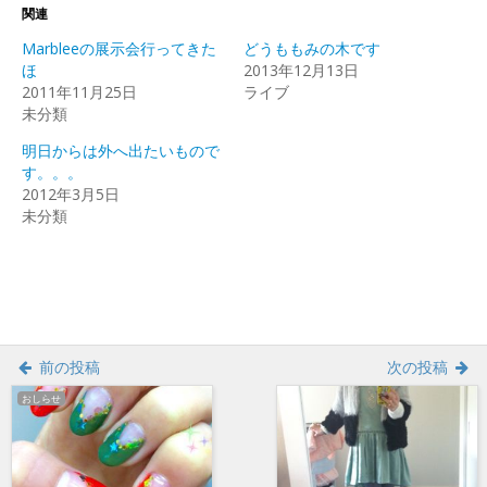
Twitter
に
Google+
関連
で
は
で
共
ク
共
Marbleeの展示会行ってきた
どうももみの木です
有
リ
有
(新
ッ
(新
ほ
2013年12月13日
し
ク
し
2011年11月25日
い
し
い
ライブ
ウ
て
ウ
未分類
ィ
く
ィ
ン
だ
ン
ド
さ
ド
明日からは外へ出たいもので
ウ
い
ウ
で
(新
で
す。。。
開
し
開
2012年3月5日
き
い
き
ま
ウ
ま
未分類
す)
ィ
す)
ン
ド
ウ
で
開
き
ま
す)
前の投稿
次の投稿
おしらせ