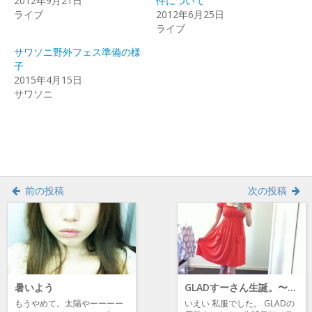
2012年9月21日
件について
し
ク
し
ライブ
い
し
い
2012年6月25日
ウ
て
ウ
ライブ
ィ
く
ィ
ン
だ
ン
ド
さ
ド
サワソニ野外フェス準備の様
ウ
い
ウ
で
(新
で
子
開
し
開
2015年4月15日
き
い
き
ま
ウ
ま
サワソニ
す)
ィ
す)
ン
ド
ウ
で
開
き
ま
す)
前の投稿
次の投稿
暑いよう
GLADすーさん生誕。〜生まれてこれてよかったんじゃない？(海▽海)/〜
もうやめて。太陽やーーーー
いえい 私服でした。 GLADの