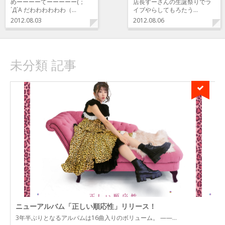
めーーーーてーーーーー(；
店長すーさんの生誕祭りでラ
´Д`A だわわわわわわ（…
イブやらしてもろたう…
2012.08.03
2012.08.06
未分類 記事
ニューアルバム「正しい順応性」リリース！
3年半ぶりとなるアルバムは16曲入りのボリューム。 ——…