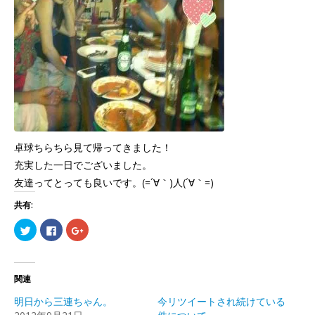
卓球ちらちら見て帰ってきました！
充実した一日でございました。
友達ってとっても良いです。(=´∀｀)人(´∀｀=)
共有:
ク
Facebook
ク
リ
で
リ
ッ
共
ッ
ク
有
ク
し
す
し
て
る
て
Twitter
に
Google+
関連
で
は
で
共
ク
共
明日から三連ちゃん。
今リツイートされ続けている
有
リ
有
(新
ッ
(新