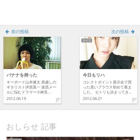
ド
ウ
で
開
き
ま
す)
前の投稿
次の投稿
ライブ
バナナを持った
今日もリハ
キーボード山本健太 肩越しの
コレクトポイント展示会で買
ギタリスト伊原真一 迷惑メー
った黒いブラウス初めて着ま
ルに悩むドラマー小林良…
した。 セトリも決まってき…
2012.06.19
2012.06.21
おしらせ 記事