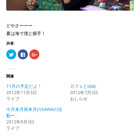
どやさーーー
夏は海で僕と握手！
共有:
ク
Facebook
ク
リ
で
リ
ッ
共
ッ
ク
有
ク
し
す
し
て
る
て
Twitter
に
Google+
関連
で
は
で
共
ク
共
11月の予定だよ！
カフェとゆめ
有
リ
有
(新
ッ
(新
2012年11月3日
2012年7月3日
し
ク
し
ライブ
い
し
い
おしらせ
ウ
て
ウ
ィ
く
ィ
今月来月再来月のSAWAの活
ン
だ
ン
ド
さ
ド
動ー。
ウ
い
ウ
で
(新
で
2012年9月3日
開
し
開
ライブ
き
い
き
ま
ウ
ま
す)
ィ
す)
ン