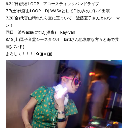
6.24(日)渋谷LOOP アコースティックバンドライブ
7.7(土)代官山LOOP DJ WASAとしてDJのみのプレイ出演
7.20(金)代官山晴れたら空に豆まいて 近藤夏子さんとのツーマ
ン！
同日 渋谷asiaにてDJ(深夜) Ray-Van
8.18(土)逗子音霊シースタジオ birdさん他素敵な方々と海で共
演(バンド)
よろしく！！！|✿◨ㅂ◨)