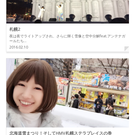
札幌2
夜は夜でライトアップされ、さらに輝く雪像と空中分解feat.アンテナガ
ールたち…
2016.02.10
北海道雪まつり！そしてHMV札幌ステラプレイスの巻