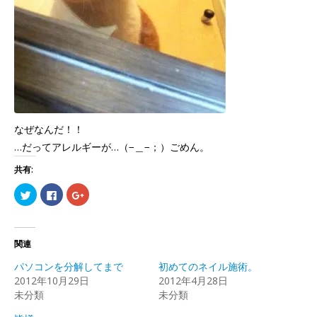
なぜなんだ！！
…だってアレルギーが…（−＿−；）ごめん。
共有:
ク
Facebook
ク
リ
で
リ
ッ
共
ッ
ク
有
ク
し
す
し
て
る
て
Twitter
に
Google+
関連
で
は
で
共
ク
共
パソコンを分解してまで
初めてのネイル施術。
有
リ
有
(新
ッ
(新
2012年10月29日
2012年4月28日
し
ク
し
未分類
い
し
い
未分類
ウ
て
ウ
ィ
く
ィ