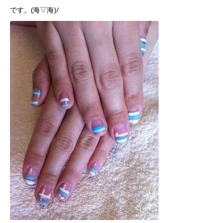
です。(海▽海)/