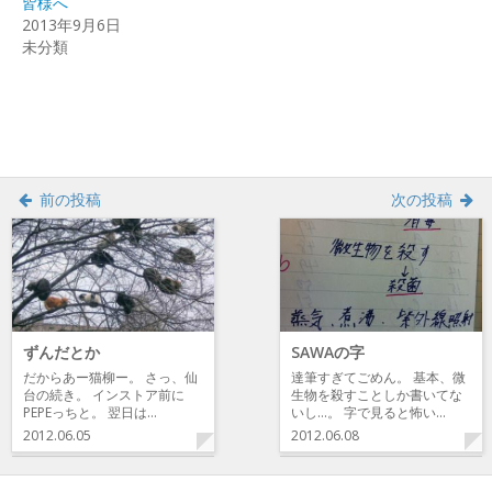
皆様へ
ン
だ
ン
ド
さ
ド
2013年9月6日
ウ
い
ウ
で
(新
で
未分類
開
し
開
き
い
き
ま
ウ
ま
す)
ィ
す)
ン
ド
ウ
で
開
き
ま
前の投稿
次の投稿
す)
ずんだとか
SAWAの字
だからあー猫柳ー。 さっ、仙
達筆すぎてごめん。 基本、微
台の続き。 インストア前に
生物を殺すことしか書いてな
PEPEっちと。 翌日は…
いし…。 字で見ると怖い…
2012.06.05
2012.06.08