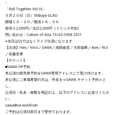
↓
「Roll Together Vol.10」
５月２０日（日）Shibuya GLAD
開場１５：３０／開演１６：００
前売り2,000円／当日2,500円（ドリンク代別）
問い合わせ：Culture of Asia TEL03-5458-2551
※当日はDJではなくライブ出演になります
【出演】mini／mico／SAWA／池田綾音／大田瑞希／Aive／RUI
／佐藤史果
【チケット】
■SAWA HP予約
本公演の前売券予約をSAWA専用アドレスにて受け付けます。
本公演にご来場希望の方は、件名を≪SAWA チケット予約≫と
し、
公演日・氏名・枚数を明記の上、以下のアドレスにお送りくださ
い。
sawa@sa-world.net
ご予約は公演日前日まで受付ております。