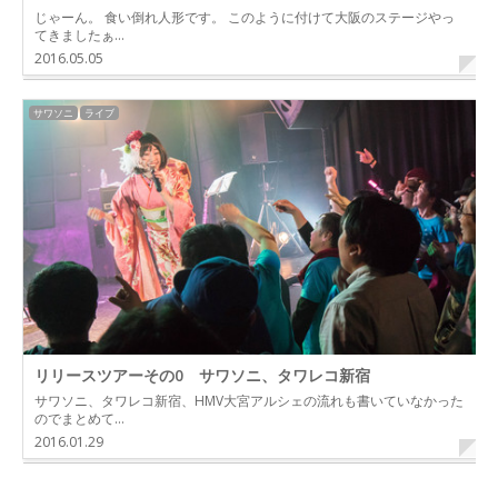
じゃーん。 食い倒れ人形です。 このように付けて大阪のステージやっ
てきましたぁ…
2016.05.05
サワソニ
ライブ
リリースツアーその0 サワソニ、タワレコ新宿
サワソニ、タワレコ新宿、HMV大宮アルシェの流れも書いていなかった
のでまとめて…
2016.01.29