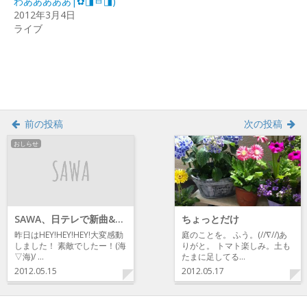
わあああああ|✿◨ㅂ◨)
ウ
い
ウ
で
(新
で
2012年3月4日
開
し
開
ライブ
き
い
き
ま
ウ
ま
す)
ィ
す)
ン
ド
ウ
で
開
き
ま
す)
前の投稿
次の投稿
おしらせ
SAWA、日テレで新曲&トーク！！
ちょっとだけ
昨日はHEY!HEY!HEY!大変感動
庭のことを。 ふう。(//∇//)あ
しました！ 素敵でしたー！(海
りがと。 トマト楽しみ。土も
▽海)/ …
たまに足してる…
2012.05.15
2012.05.17