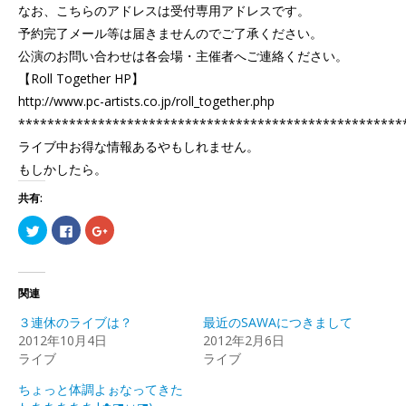
なお、こちらのアドレスは受付専用アドレスです。
予約完了メール等は届きませんのでご了承ください。
公演のお問い合わせは各会場・主催者へご連絡ください。
【Roll Together HP】
http://www.pc-artists.co.jp/roll_together.php
*****************************************************
ライブ中お得な情報あるやもしれません。
もしかしたら。
共有:
ク
Facebook
ク
リ
で
リ
ッ
共
ッ
ク
有
ク
し
す
し
て
る
て
Twitter
に
Google+
関連
で
は
で
共
ク
共
３連休のライブは？
最近のSAWAにつきまして
有
リ
有
(新
ッ
(新
2012年10月4日
2012年2月6日
し
ク
し
ライブ
い
し
い
ライブ
ウ
て
ウ
ィ
く
ィ
ちょっと体調よぉなってきた
ン
だ
ン
ド
さ
ド