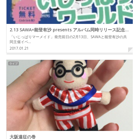
2.13 SAWA×能登有沙 presents アルバム同時リリース記念無料ツーマンイベント「いじっぱりワールド」
「いじっぱりマーメイド」発売前日の2月13日、SAWAと能登有沙の共
同主催イベ…
2017.01.21
ライブ
大阪遠征の巻