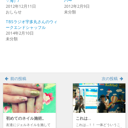
▽海）/
バ〜
し
ク
し
2012年12月11日
い
し
い
2012年2月9日
ウ
て
ウ
おしらせ
未分類
ィ
く
ィ
ン
だ
ン
ド
さ
ド
TBSラジオ宇多丸さんのウィ
ウ
い
ウ
で
(新
で
ークエンドシャッフル
開
し
開
2014年2月10日
き
い
き
ま
ウ
ま
未分類
す)
ィ
す)
ン
ド
ウ
で
開
き
ま
す)
前の投稿
次の投稿
初めてのネイル施術。
これは…
友達にジェルネイルを施して
これは…！！ 一体どういうこ