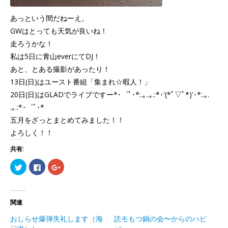
あっという間だねーえ。
GWはとっても天気が良いね！
走ろうかな！
私は5日に青山everにてDJ！
あと、とある撮影があったり！
13日(日)はユースト番組「集まれ☆暇人！」
20日(日)はGLADでライブですー*･゜ﾟ･*:.｡..｡.:*･'(*ﾟ▽ﾟ*)'･*:.｡.
.｡.:*･゜ﾟ･*
五月をざっとまとめてみました！！
よろしく！！
共有:
ク
Facebook
ク
リ
で
リ
ッ
共
ッ
ク
有
ク
し
す
し
て
る
て
Twitter
に
Google+
関連
で
は
で
共
ク
共
おしらせ爆弾失礼します（海
読モもつ鍋の会〜からのハピ
有
リ
有
(新
ッ
(新