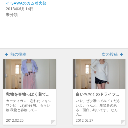
で
(新
で
イ!!SAWAのカム着火祭
開
し
開
2013年6月14日
き
い
き
ま
ウ
ま
未分類
す)
ィ
す)
ン
ド
ウ
で
開
き
ま
す)
前の投稿
次の投稿
秋物を春物っぽく着てるんだけどわかる？？
白いちぢくのドライフルーツ嗅いだことある？
カーディガン 忘れた マキシ
いや、ぜひ嗅いでみてくださ
ワンピ Laymee 靴 もらい
いよ。うんと、馴染みのあ
物 秋物と春物って…
る、面白い匂いです。 なん
の…
2012.02.25
2012.02.27