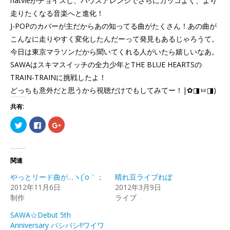
natvieがチョイスし、ハウスアレンジでさらにカッコよく、より
走りたくなる音楽へと進化！
J-POPのカバーが主だからあの知ってる曲がたくさん！あの曲が
こんなに走りやすく変化したんだーって発見もあるじゃろうて。
今日は東京マラソンだから聞いてくれる人がいたら嬉しいなあ。
SAWAはスキマスイッチの全力少年とTHE BLUE HEARTSの
TRAIN-TRAINに挑戦したよ！
どっちも意外だと思うから視聴だけでもしてみてー！|✿◨ㅂ◨)
共有:
ク
Facebook
ク
リ
で
リ
ッ
共
ッ
ク
有
ク
し
す
し
て
る
て
Twitter
に
Google+
関連
で
は
で
共
ク
共
やっとリード曲が…ヽ(´o｀；
晴れ豆ライブれぽ
有
リ
有
(新
ッ
(新
2012年11月6日
2012年3月9日
し
ク
し
制作
い
し
い
ライブ
ウ
て
ウ
ィ
く
ィ
SAWA☆Debut 5th
ン
だ
ン
ド
さ
ド
Anniversary バシバシ!!ワイワ
ウ
い
ウ