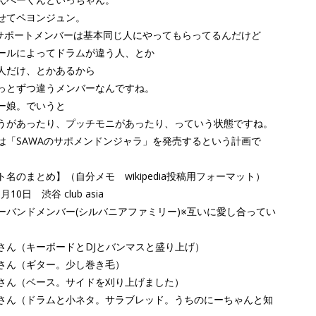
せてペヨンジュン。
のサポートメンバーは基本同じ人にやってもらってるんだけど
ールによってドラムが違う人、とか
人だけ、とかあるから
っとずつ違うメンバーなんですね。
ー娘。でいうと
うがあったり、プッチモニがあったり、っていう状態ですね。
は「SAWAのサポメンドンジャラ」を発売するという計画で
名のまとめ】（自分メモ wikipedia投稿用フォーマット）
月10日 渋谷 club asia
ーバンドメンバー(シルバニアファミリー)※互いに愛し合ってい
さん（キーボードとDJとバンマスと盛り上げ）
さん（ギター。少し巻き毛）
さん（ベース。サイドを刈り上げました）
さん（ドラムと小ネタ。サラブレッド。うちのにーちゃんと知