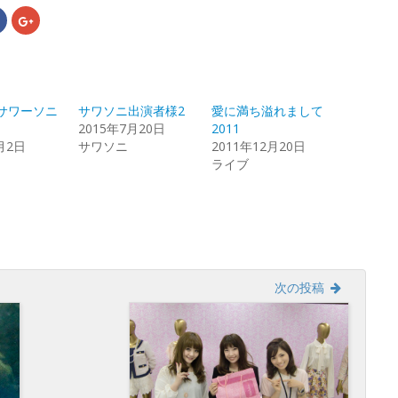
Facebook
ク
で
リ
共
ッ
有
ク
す
し
る
て
r
に
Google+
は
で
ク
共
サワーソニ
サワソニ出演者様2
愛に満ち溢れまして
リ
有
ッ
(新
2015年7月20日
2011
ク
し
月2日
し
い
サワソニ
2011年12月20日
て
ウ
ライブ
く
ィ
だ
ン
さ
ド
い
ウ
(新
で
し
開
い
き
ウ
ま
ィ
す)
ン
ド
ウ
次の投稿
で
開
き
ま
す)