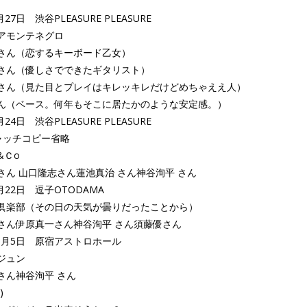
月27日 渋谷PLEASURE PLEASURE
アモンテネグロ
さん（恋するキーボード乙女）
さん（優しさでできたギタリスト）
さん（見た目とプレイはキレッキレだけどめちゃええ人）
ん（ベース。何年もそこに居たかのような安定感。）
月24日 渋谷PLEASURE PLEASURE
ャッチコピー省略
&Ｃo
さん 山口隆志さん蓮池真治 さん神谷洵平 さん
8月22日 逗子OTODAMA
倶楽部（その日の天気が曇りだったことから）
さん伊原真一さん神谷洵平 さん須藤優さん
11月5日 原宿アストロホール
ジュン
さん神谷洵平 さん
)