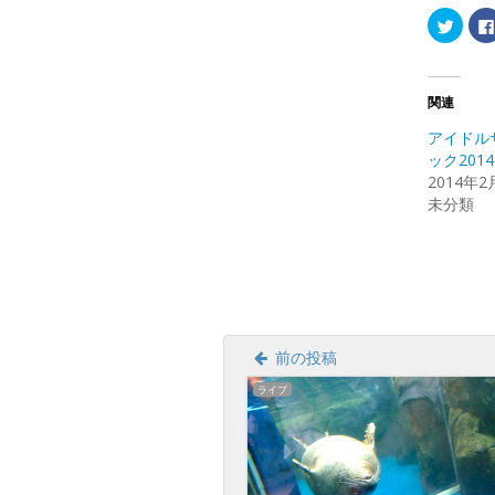
ク
リ
ッ
ク
し
て
Twitte
関連
で
共
アイドル
有
(新
ック2014
し
2014年2
い
ウ
未分類
ィ
ン
ド
ウ
で
開
き
ま
す)
前の投稿
ライブ