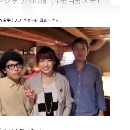
ドンジャラへの道（半分自分メモ）
谷洵平くんとギター伊原真一さん。
んぺーくんといっちゃん。