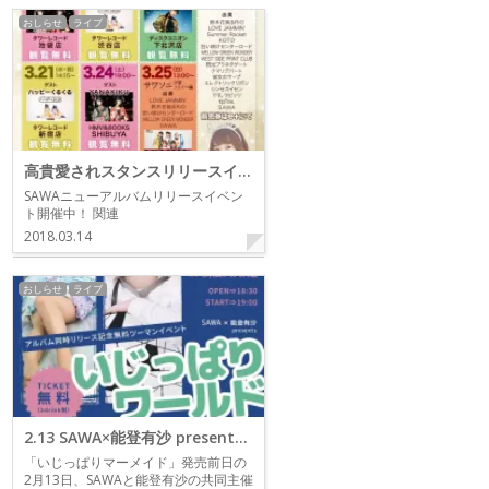
おしらせ
ライブ
高貴愛されスタンスリリースイベント
SAWAニューアルバムリリースイベン
ト開催中！ 関連
2018.03.14
おしらせ
ライブ
2.13 SAWA×能登有沙 presents アルバム同時リリース記念無料ツーマンイベント「いじっぱりワールド」
「いじっぱりマーメイド」発売前日の
2月13日、SAWAと能登有沙の共同主催