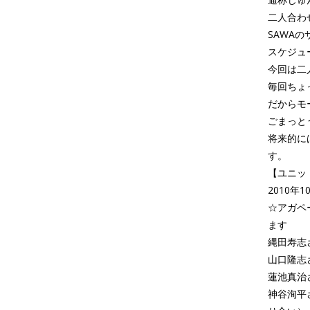
二人合わ
SAWA
スケジュ
今回は二
毎回ちょ
だからモ
ごまっと
将来的に
す。
【ユニット
2010年10
☆アガペ
ます
縄田寿志
山口隆志
蓮池真治
神谷洵平