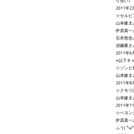
り合い）
2011年2
☆セルビ
山本健太
伊原真一
石井悠也
須藤優さ
2011年6
※以下キ
☆ゾンビ
山本健太
2011年
☆クモリ
山本健太
2011年
☆ペヨン
伊原真一
ふう( ･ิω･ิ