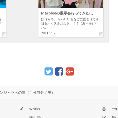
Marbleeの展示会行ってきたほ
時
ほれみそ。 かわいいおなごに囲まれて今
そ
日もハッスルだよお！！！（海▽海）/
ハ…
2011.11.25
ドンジャラへの道（半分自分メモ）
Works
Yo
楽曲提供
Blo