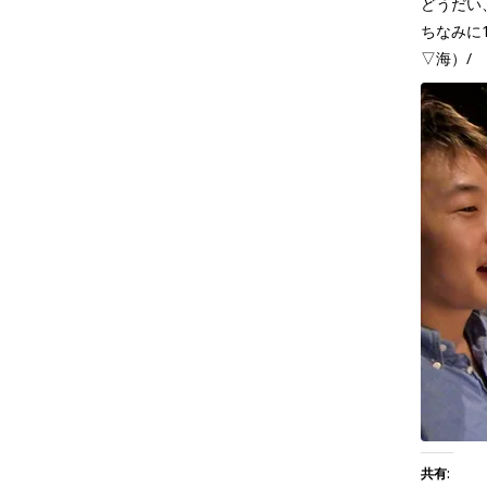
どうだい
ちなみに
▽海）/
共有: