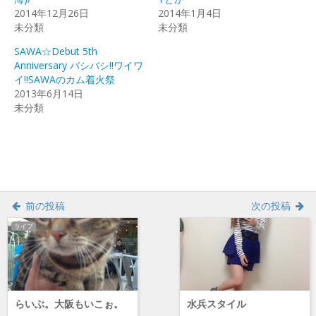
し
ク
し
2014年12月26日
い
し
い
2014年1月4日
ウ
て
ウ
未分類
未分類
ィ
く
ィ
ン
だ
ン
ド
さ
ド
SAWA☆Debut 5th
ウ
い
ウ
で
(新
で
Anniversary バシバシ!!ワイワ
開
し
開
イ!!SAWAのカム着火祭
き
い
き
ま
ウ
ま
2013年6月14日
す)
ィ
す)
ン
未分類
ド
ウ
で
開
き
ま
す)
前の投稿
次の投稿
ライブ
らいぶ。大阪もいこぉ。
水兵スタイル