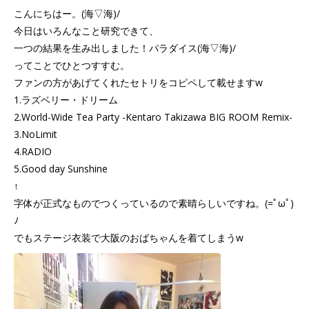
こんにちはー。(海▽海)/
今日はいろんなこと研究できて、
一つの結果を生み出しました！パラダイス(海▽海)/
ってことでひとつすすむ。
ファンの方があげてくれたセトリをコピペして載せますw
1.ラズベリー・ドリーム
2.World-Wide Tea Party -Kentaro Takizawa BIG ROOM Remix-
3.NoLimit
4.RADIO
5.Good day Sunshine
↑
字体が正式なものでつくっているので素晴らしいですね。(=ﾟωﾟ)
ﾉ
でもステージ衣装で大阪のおばちゃんを着てしまうw