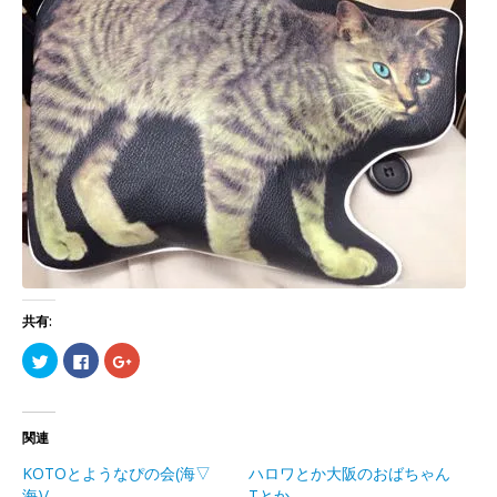
共有:
ク
Facebook
ク
リ
で
リ
ッ
共
ッ
ク
有
ク
し
す
し
て
る
て
Twitter
に
Google+
関連
で
は
で
共
ク
共
KOTOとようなぴの会(海▽
ハロワとか大阪のおばちゃん
有
リ
有
(新
ッ
(新
海)/
Tとか