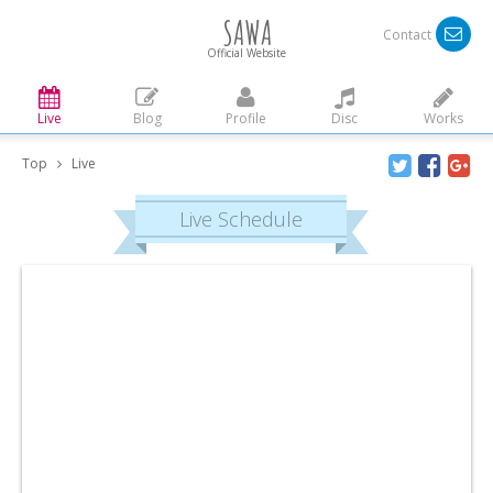
SAWA
Contact
Official Website
Live
Blog
Profile
Disc
Works
Top
Live
Live Schedule