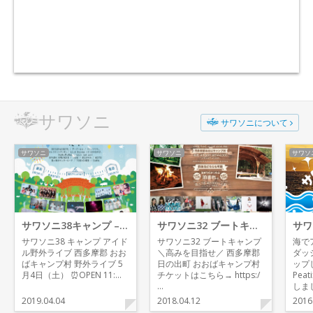
サワソニ
サワソニについて
サワソニ
サワソニ
サワソ
サワソニ38キャンプ – アイドル野外ライブ
サワソニ32 ブートキャンプ
サワソニ38 キャンプ アイド
サワソニ32 ブートキャンプ
海で
ル野外ライブ 西多摩郡 おお
＼高みを目指せ／ 西多摩郡
ダッ
ばキャンプ村 野外ライブ 5
日の出町 おおばキャンプ村
ップ
月4日（土） ⏰OPEN 11:…
チケットはこちら→ https:/
Pea
…
しま
2019.04.04
2018.04.12
2016