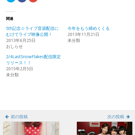
リ
で
リ
ッ
共
ッ
ク
有
ク
し
す
し
て
る
て
Twitter
に
Google+
関連
で
は
で
共
ク
共
5th記念☆ライブ音源配信に
今年をもう締めくくる
有
リ
有
(新
ッ
(新
むけてライブ映像公開！
2013年11月21日
し
ク
し
2013年6月25日
い
し
い
未分類
ウ
て
ウ
おしらせ
ィ
く
ィ
ン
だ
ン
ド
さ
ド
2/4LastSnowFlakes配信限定
ウ
い
ウ
で
(新
で
リリース！！
開
し
開
2015年2月5日
き
い
き
ま
ウ
ま
未分類
す)
ィ
す)
ン
ド
ウ
で
開
き
ま
す)
前の投稿
次の投稿