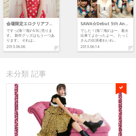
会場限定エロクリアファイルw
SAWA☆Debut 5th Anniversary バシバシ!!ワイワイ!!SAWAのカム着火祭
ですっ(海▽海)/ 6.9に売りま
でした！(海▽海)/ はー、着火
す。 新作グッズはもう一つあ
出来てよかったよー。 たっく
ります。 それは…
さんの出演者わいわ…
2013.06.06
2013.06.14
未分類 記事