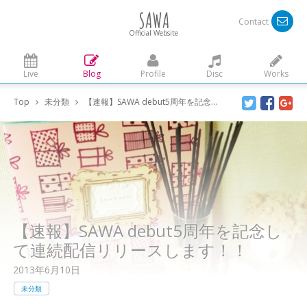
SAWA
Contact
Official Website
Live
Blog
Profile
Disc
Works
Top
未分類
【速報】SAWA debut5周年を記念して連続配信リリースします！！
【速報】SAWA debut5周年を記念し
て連続配信リリースします！！
2013年6月10日
未分類