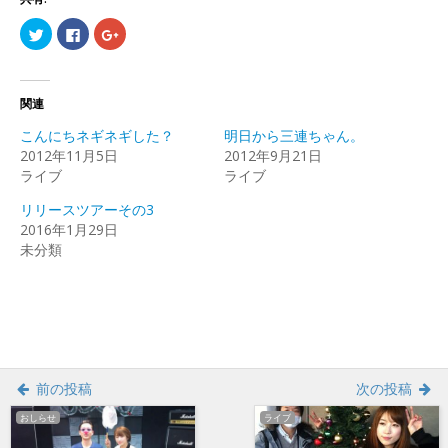
ク
Facebook
ク
リ
で
リ
ッ
共
ッ
ク
有
ク
し
す
し
て
る
て
Twitter
に
Google+
関連
で
は
で
共
ク
共
こんにちネギネギした？
明日から三連ちゃん。
有
リ
有
(新
ッ
(新
2012年11月5日
2012年9月21日
し
ク
し
ライブ
い
し
い
ライブ
ウ
て
ウ
ィ
く
ィ
リリースツアーその3
ン
だ
ン
ド
さ
ド
2016年1月29日
ウ
い
ウ
で
(新
で
未分類
開
し
開
き
い
き
ま
ウ
ま
す)
ィ
す)
ン
ド
ウ
で
開
き
ま
前の投稿
次の投稿
す)
おしらせ
ライブ