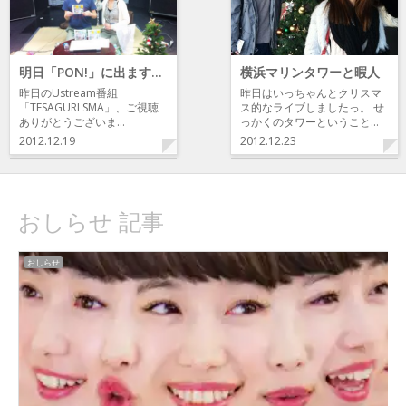
明日「PON!」に出ます！！！
横浜マリンタワーと暇人
昨日のUstream番組
昨日はいっちゃんとクリスマ
「TESAGURI SMA」、ご視聴
ス的なライブしましたっ。 せ
ありがとうございま…
っかくのタワーということ…
2012.12.19
2012.12.23
おしらせ 記事
おしらせ