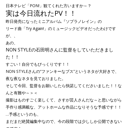
日本テレビ「PON!」観てくれた方いますか～？
実は今日流れたPV！！
昨日発売になったミニアルバム『ソプラノレイン』の
リード曲「Try Again!」のミュージックビデオだったわけです
が、、
あの、
NON STYLEの石田明さんに監督をしていただきまし
た！！
すごい！自分でもびっくりです！！
NON STYLEさんの“ファンキーなブス”というネタが大好きで、
夜な夜なネタを見ておりました。
そして今回、監督をお願いしたら快諾してくださいました！！な
んと有難や～＞＜
撮影はものすごく楽しくて、さすが芸人さんだな～と思いながら
手作り感満載な、アットホームな作品になりそうな予感です！！
…予感というのも、
まだまだ絶賛編集中なので、今の段階では少ししか公開できない