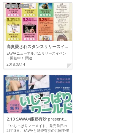
おしらせ
ライブ
高貴愛されスタンスリリースイベント
SAWAニューアルバムリリースイベン
ト開催中！ 関連
2018.03.14
おしらせ
ライブ
2.13 SAWA×能登有沙 presents アルバム同時リリース記念無料ツーマンイベント「いじっぱりワールド」
「いじっぱりマーメイド」発売前日の
2月13日、SAWAと能登有沙の共同主催