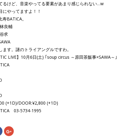
てるけど、音楽やってる要素があまり感じられない…w
目にやってますよ！！
比寿BATICA。
小林良輔
椎谷求
AWA
します。謎のトライアングルですわ。
TIC LIVE】10月6日(土) ｢soup circus ～原田茶飯事×SAWA～｣
ICA
０
０
00 (+1D)/DOOR:¥2,800 (+1D)
ICA 03-5734-1995
Facebook
ク
で
リ