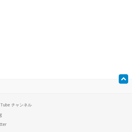
uTube チャンネル
g
tter