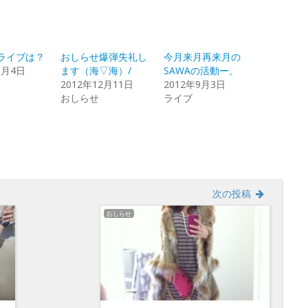
共
ッ
有
ク
す
し
る
て
r
に
Google+
は
で
ク
共
ライブは？
おしらせ爆弾失礼し
今月来月再来月の
リ
有
ッ
(新
0月4日
ます（海▽海）/
SAWAの活動ー。
ク
し
し
い
2012年12月11日
2012年9月3日
て
ウ
おしらせ
ライブ
く
ィ
だ
ン
さ
ド
い
ウ
(新
で
し
開
い
き
ウ
ま
ィ
す)
ン
ド
ウ
次の投稿
で
開
おしらせ
き
ま
す)