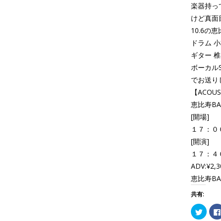
楽器持っ
けど真面
10.6の恵
ドラム 
ギター 
ボーカルS
でお送り
【ACOUS
恵比寿BAT
[開場]
１７：０
[開演]
１７：４
ADV:¥2,3
恵比寿BAT
共有:
ク
リ