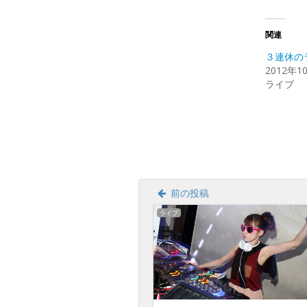
ッ
ク
し
て
Twitte
関連
で
共
３連休の
有
(新
2012年1
し
ライブ
い
ウ
ィ
ン
ド
ウ
で
開
き
ま
す)
前の投稿
ライブ