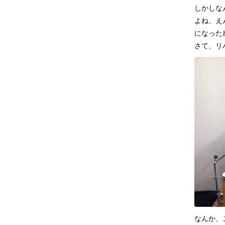
しかしな
よね、え
になった
さて、リ
なんか、