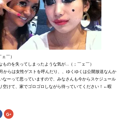
￣ェ￣）
なものを失ってしまったような気が…（；￣ェ￣）
0月からは女性ゲストを呼んだり、、ゆくゆくは公開放送なんか
いなーって思っていますので、みなさんも今からスケジュール
リ空けて、家でゴロゴロしながら待っていてください！←暇
Facebook
ク
で
リ
共
ッ
有
ク
す
し
る
て