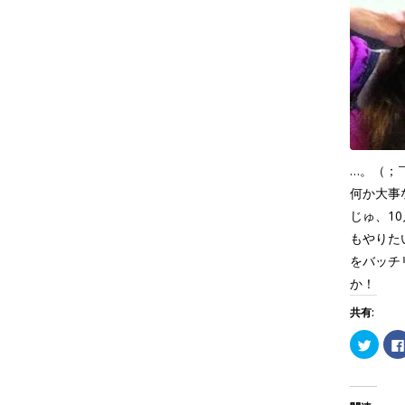
…。（；
何か大事
じゅ、1
もやりた
をバッチ
か！
共有:
ク
リ
ッ
ク
し
て