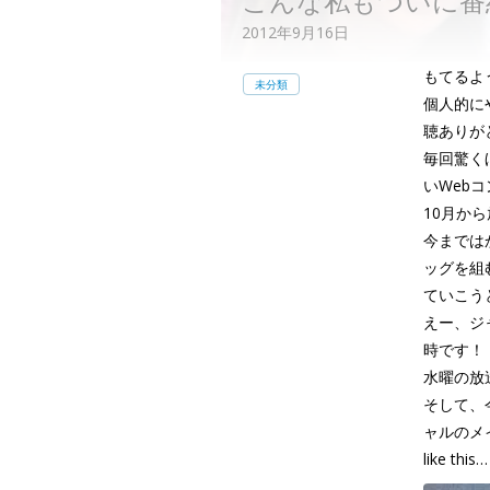
こんな私もついに番
2012年9月16日
もてるよ
未分類
個人的に
聴ありが
毎回驚くほ
いWeb
10月から
今までは
ッグを組
ていこう
えー、ジ
時です！
水曜の放
そして、
ャルのメ
like this…