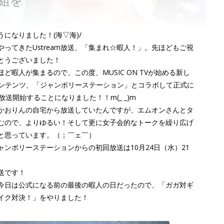
組を
うになりました！(海▽海)/
やってきたUstream放送、「集まれ☆暇人！」。先ほどもご視
とうございました！
ど暇人が集まるので、この度、MUSIC ON TVが始める新し
コンテンツ、「ジャンボリーステーション」とコラボして正式に
放送開始することになりました！！m(_ _)m
かおりんの自宅から放送していたんですが、エムオンさんとタ
むので、よりゆるい！そして更に女子会的なトークを繰り広げ
と思っています。（；￣ェ￣）
ャンボリーステーションからの初回放送は10月24日（水）21
送です！
今日は公式になる前の最後の暇人の日だったので、「ガガ対ギ
イク対決！」をやりました！