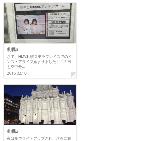
札幌3
さて、HMV札幌ステラプレイスでのイ
ンストアライブ始まりました！この日
も空中分…
2016.02.10
札幌2
夜は夜でライトアップされ、さらに輝