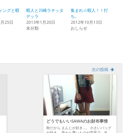
r
に
Google+
は
で
ク
共
ィングと暇
暇人と川崎ラチッタ
集まれ☆暇人！！打
リ
有
ッ
(新
デッラ
ち。
ク
し
0月25日
し
い
2013年1月20日
2012年10月13日
て
ウ
未分類
おしらせ
く
ィ
だ
ン
さ
ド
い
ウ
(新
で
し
開
い
き
ウ
ま
ィ
す)
ン
ド
ウ
次の投稿
で
開
き
ま
す)
どうでもいいSAWAのお財布事情
秋だから えんじが好き…。 小さいバッグ
が好き。 昔から重いものが苦手で、iP…