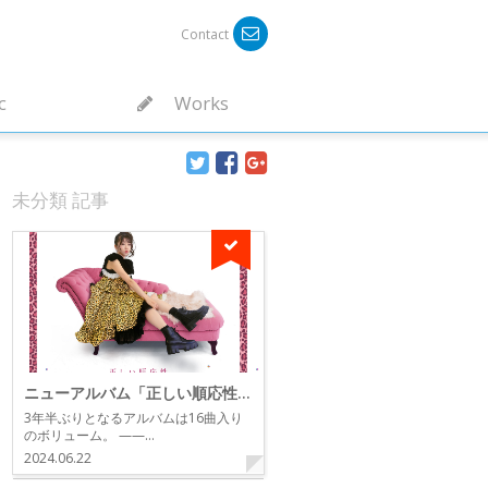
Contact
c
Works
未分類 記事
ニューアルバム「正しい順応性」リリース！
3年半ぶりとなるアルバムは16曲入り
のボリューム。 ——…
2024.06.22