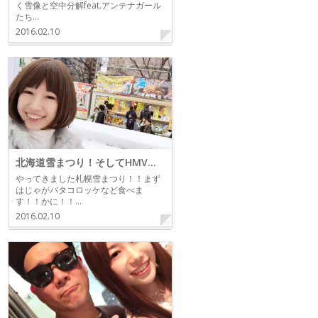
く雪像と空中分解feat.アンテナガール
たち…
2016.02.10
北海道雪まつり！そしてHMV札幌ステラプレイスの巻
やってきました札幌雪まつり！！まず
はじゃがバタコロッケなど食べま
す！！かに！！…
2016.02.10