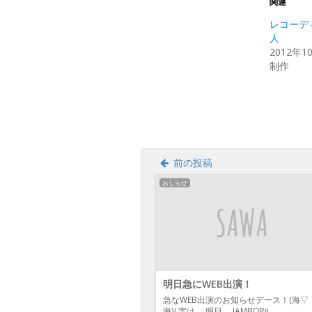
Twitte
関連
で
共
レコーデ
有
(新
人
し
2012年1
い
ウ
制作
ィ
ン
ド
ウ
で
開
き
ま
す)
前の投稿
おしらせ
明日急にWEB出演！
急なWEB出演のお知らせデース！(海▽
海)/ 実は、 明日、 JAMBORii…