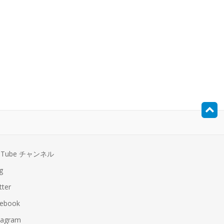
uTube チャンネル
g
tter
ebook
tagram