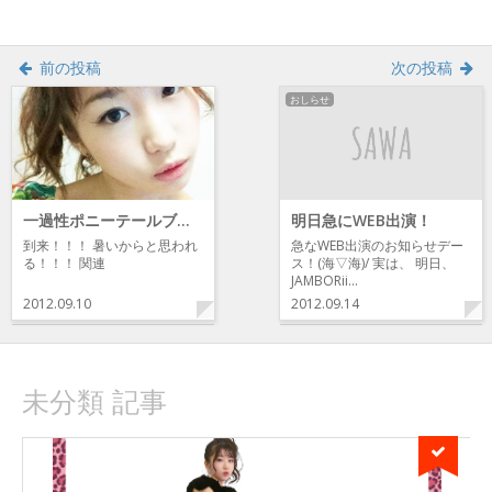
開
き
ま
す)
前の投稿
次の投稿
おしらせ
一過性ポニーテールブーム
明日急にWEB出演！
到来！！！ 暑いからと思われ
急なWEB出演のお知らせデー
る！！！ 関連
ス！(海▽海)/ 実は、 明日、
JAMBORii…
2012.09.10
2012.09.14
未分類 記事