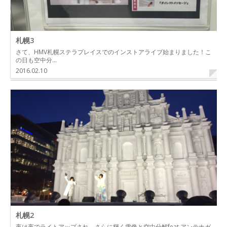
札幌3
さて、HMV札幌ステラプレイスでのインストアライブ始まりました！こ
の日も空中分…
2016.02.10
札幌2
夜は夜でライトアップされ、さらに輝く雪像と空中分解feat.アンテナガ