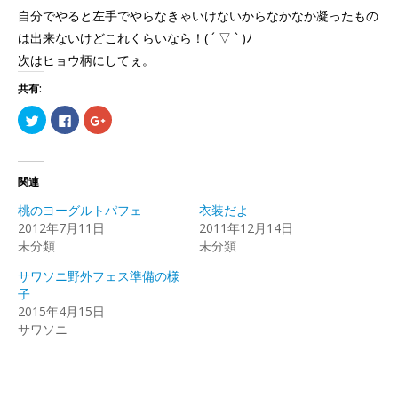
自分でやると左手でやらなきゃいけないからなかなか凝ったもの
は出来ないけどこれくらいなら！( ´ ▽ ` )ﾉ
次はヒョウ柄にしてぇ。
共有:
ク
Facebook
ク
リ
で
リ
ッ
共
ッ
ク
有
ク
し
す
し
て
る
て
Twitter
に
Google+
関連
で
は
で
共
ク
共
桃のヨーグルトパフェ
衣装だよ
有
リ
有
(新
ッ
(新
2012年7月11日
2011年12月14日
し
ク
し
未分類
い
し
い
未分類
ウ
て
ウ
ィ
く
ィ
サワソニ野外フェス準備の様
ン
だ
ン
ド
さ
ド
子
ウ
い
ウ
で
(新
で
2015年4月15日
開
し
開
サワソニ
き
い
き
ま
ウ
ま
す)
ィ
す)
ン
ド
ウ
で