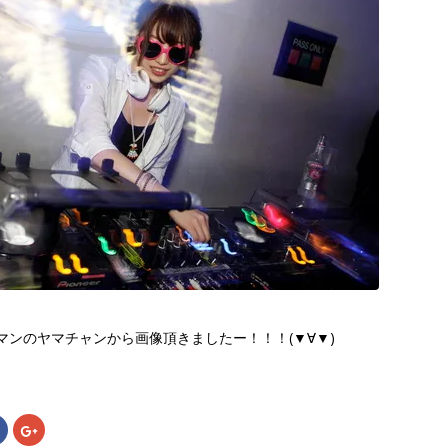
マンのヤマチャンから画像頂きましたー！！！(▼∀▼)
。
Facebook
ク
で
リ