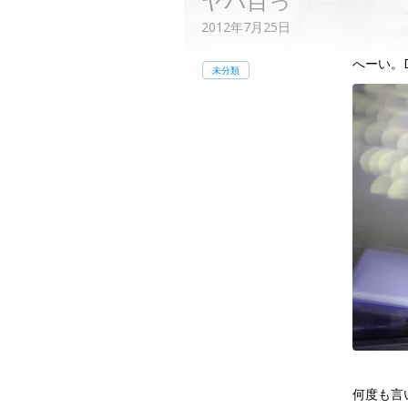
ヤバ目っ
2012年7月25日
へーい。D
未分類
何度も言