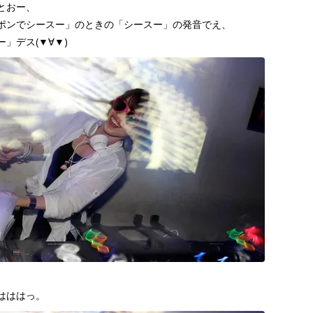
とおー、
ポンでシースー」のときの「シースー」の発音でえ、
」デス(▼∀▼)
はははっ。