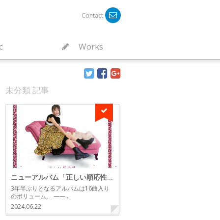
Contact
c
Works
未分類 記事
ニューアルバム「正しい順応性」リリース！
3年半ぶりとなるアルバムは16曲入り
のボリューム。 ——…
2024.06.22