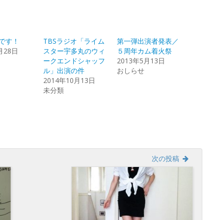
共
ッ
有
ク
す
し
る
て
r
に
Google+
は
で
ク
共
Aです！
TBSラジオ「ライム
第一弾出演者発表／
リ
有
ッ
(新
月28日
スター宇多丸のウィ
５周年カム着火祭
ク
し
し
い
ークエンドシャッフ
2013年5月13日
て
ウ
ル」出演の件
おしらせ
く
ィ
だ
ン
2014年10月13日
さ
ド
い
ウ
未分類
(新
で
し
開
い
き
ウ
ま
ィ
す)
ン
ド
ウ
で
開
き
次の投稿
ま
す)