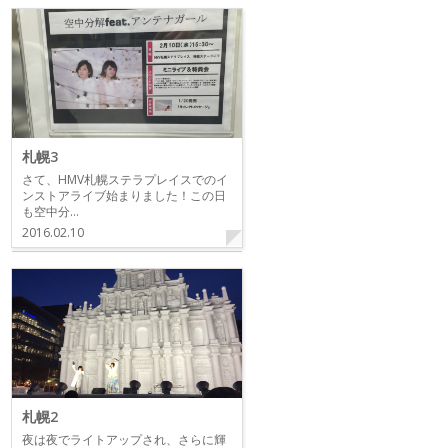
札幌3
さて、HMV札幌ステラプレイスでのイ
ンストアライブ始まりました！この日
も空中分…
2016.02.10
札幌2
夜は夜でライトアップされ、さらに輝