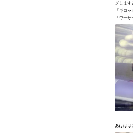
グします
「ギロッ
「ワーサー
あははは