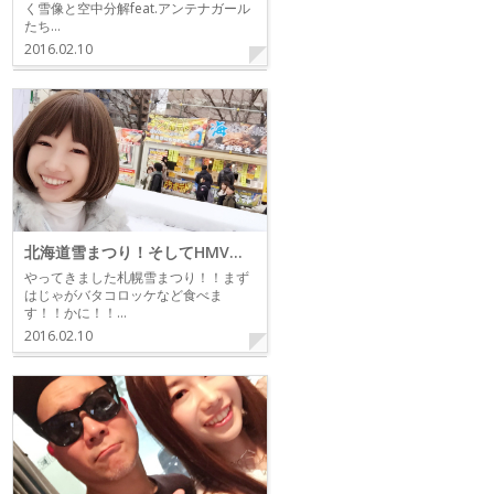
く雪像と空中分解feat.アンテナガール
たち…
2016.02.10
北海道雪まつり！そしてHMV札幌ステラプレイスの巻
やってきました札幌雪まつり！！まず
はじゃがバタコロッケなど食べま
す！！かに！！…
2016.02.10