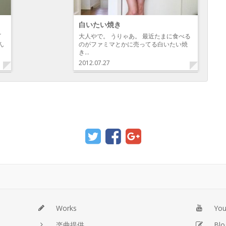
白いたい焼き
ざ
大人やで。 うりゃあ。 最近たまに食べる
ん
のがファミマとかに売ってる白いたい焼
き…
2012.07.27
Works
Yo
楽曲提供
Blo