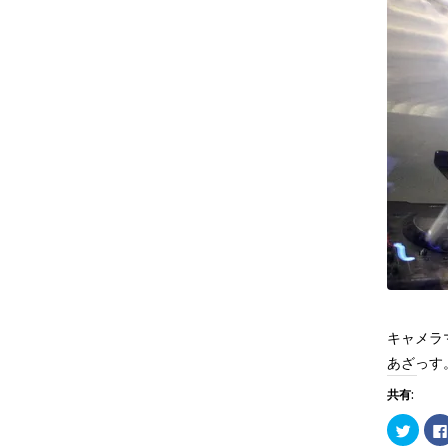
キャメラ
あざっす
共有:
ク
リ