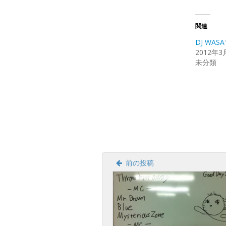
ッ
ク
し
て
Twitte
関連
で
共
DJ WAS
有
(新
2012年3
し
未分類
い
ウ
ィ
ン
ド
ウ
で
開
き
ま
す)
前の投稿