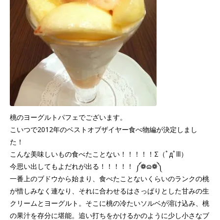
桃のヨーグルトパフェでございます。
こいつで2012年のベストオブザイヤー食べ物編が決定しまし
た！
こんな美味しいもの食べたことない！！！！！Σ（ﾟдﾟlll）
今思い出してもよだれが出る！！！！！ ༼❁ɷ❁༽
一番上のブドウから始まり、食べたことないくらいのランクの桃
が惜しみなく連なり、それに合わせるはさっぱりとした甘みの生
クリームとヨーグルト。そこに桃の冷たいソルベが溶け込み、桃
の果汁を存分に堪能。追い打ちをかけるかのように少し小さなブ