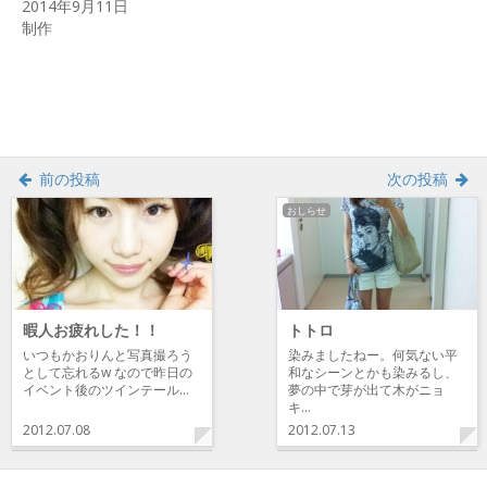
2014年9月11日
ウ
い
ウ
で
(新
で
制作
開
し
開
き
い
き
ま
ウ
ま
す)
ィ
す)
ン
ド
ウ
で
開
き
ま
前の投稿
次の投稿
す)
おしらせ
暇人お疲れした！！
トトロ
いつもかおりんと写真撮ろう
染みましたねー。何気ない平
として忘れるw なので昨日の
和なシーンとかも染みるし、
イベント後のツインテール…
夢の中で芽が出て木がニョ
キ…
2012.07.08
2012.07.13