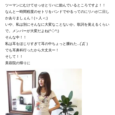
ツーマンにむけてせっせとリハに励んでいるところですよ！！
なんと一時間程度のせトリをバンドでやるってのにリハが二日し
かありましぇん！(＞人＜;)
いや、私は別にそんなに大変なことないか。歌詞を覚えるくらい
で。メンバーが大変だよね(^◇^;)
そんな中！！
私は耳をほじりすぎて耳の中ちょっと腫れた…(´Д` )
でも耳鼻科行ったから大丈夫ー！
そして！！
美容院の帰りに