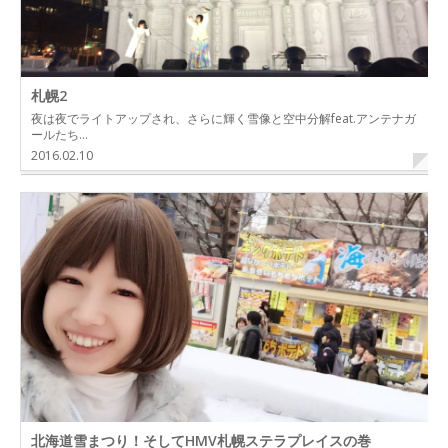
札幌2
夜は夜でライトアップされ、さらに輝く雪像と空中分解feat.アンテナガ
ールたち…
2016.02.10
北海道雪まつり！そしてHMV札幌ステラプレイスの巻