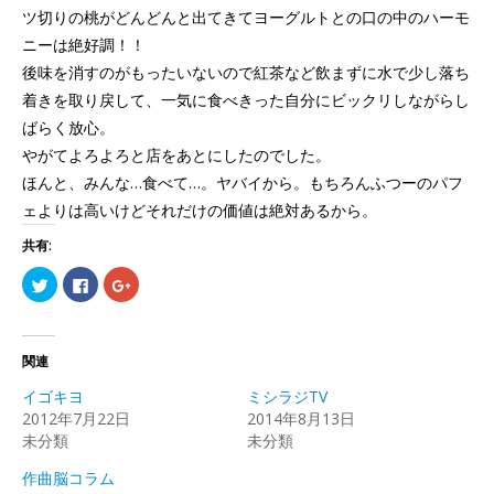
ツ切りの桃がどんどんと出てきてヨーグルトとの口の中のハーモ
ニーは絶好調！！
後味を消すのがもったいないので紅茶など飲まずに水で少し落ち
着きを取り戻して、一気に食べきった自分にビックリしながらし
ばらく放心。
やがてよろよろと店をあとにしたのでした。
ほんと、みんな…食べて…。ヤバイから。もちろんふつーのパフ
ェよりは高いけどそれだけの価値は絶対あるから。
共有:
ク
Facebook
ク
リ
で
リ
ッ
共
ッ
ク
有
ク
し
す
し
て
る
て
Twitter
に
Google+
関連
で
は
で
共
ク
共
イゴキヨ
ミシラジTV
有
リ
有
(新
ッ
(新
2012年7月22日
2014年8月13日
し
ク
し
未分類
い
し
い
未分類
ウ
て
ウ
ィ
く
ィ
作曲脳コラム
ン
だ
ン
ド
さ
ド