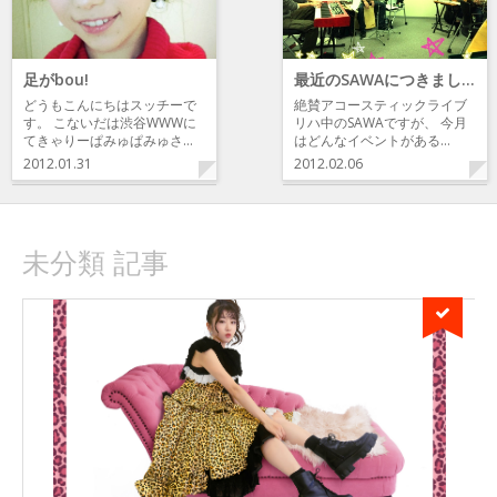
足がbou!
最近のSAWAにつきまして
どうもこんにちはスッチーで
絶賛アコースティックライブ
す。 こないだは渋谷WWWに
リハ中のSAWAですが、 今月
てきゃりーぱみゅぱみゅさ…
はどんなイベントがある…
2012.01.31
2012.02.06
未分類 記事