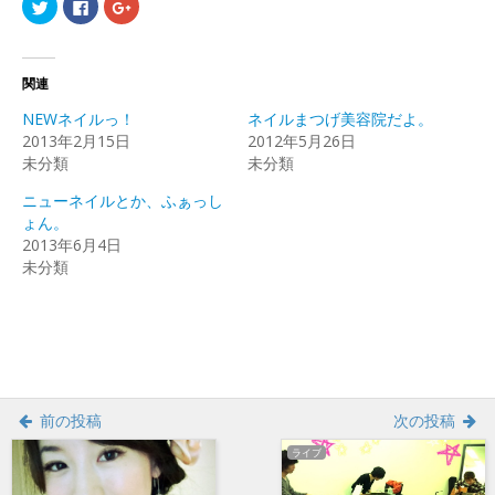
ク
Facebook
ク
リ
で
リ
ッ
共
ッ
ク
有
ク
し
す
し
て
る
て
Twitter
に
Google+
関連
で
は
で
共
ク
共
NEWネイルっ！
ネイルまつげ美容院だよ。
有
リ
有
(新
ッ
(新
2013年2月15日
2012年5月26日
し
ク
し
未分類
い
し
い
未分類
ウ
て
ウ
ィ
く
ィ
ニューネイルとか、ふぁっし
ン
だ
ン
ド
さ
ド
ょん。
ウ
い
ウ
で
(新
で
2013年6月4日
開
し
開
未分類
き
い
き
ま
ウ
ま
す)
ィ
す)
ン
ド
ウ
で
開
き
ま
す)
前の投稿
次の投稿
ライブ