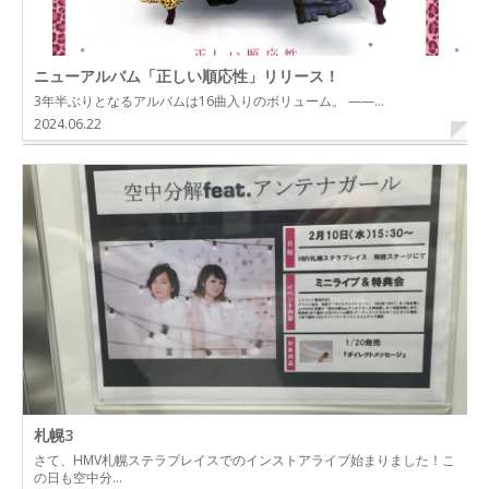
ニューアルバム「正しい順応性」リリース！
3年半ぶりとなるアルバムは16曲入りのボリューム。 ——…
2024.06.22
札幌3
さて、HMV札幌ステラプレイスでのインストアライブ始まりました！こ
の日も空中分…